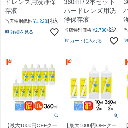
ドレンズ用洗浄保
360ml / 2本セット
3
存液
ハードレンズ用洗
浄保存液
税込
当店特別価格
¥
1,228
税込
当店特別価格
¥
2,780
当
詳細を見る
カートに入れる
【最大1000円OFFクー
【最大1000円OFFクー
【