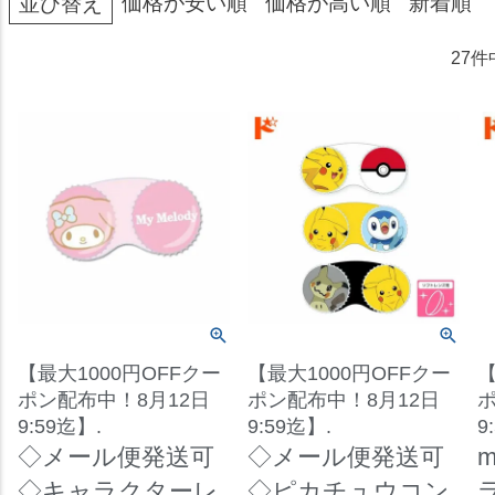
価格が安い順
価格が高い順
新着順
並び替え
27
件
【最大1000円OFFクー
【最大1000円OFFクー
【
ポン配布中！8月12日
ポン配布中！8月12日
ポ
9:59迄】.
9:59迄】.
9
◇メール便発送可
◇メール便発送可
m
◇キャラクターレ
◇ピカチュウコン