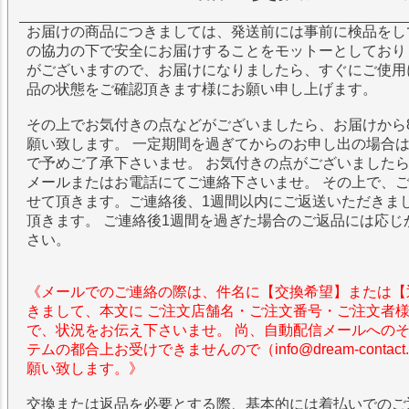
お届けの商品につきましては、発送前には事前に検品をし
の協力の下で安全にお届けすることをモットーとしており
がございますので、お届けになりましたら、すぐにご使用
品の状態をご確認頂きます様にお願い申し上げます。
その上でお気付きの点などがございましたら、お届けから
願い致します。 一定期間を過ぎてからのお申し出の場合
で予めご了承下さいませ。 お気付きの点がございました
メールまたはお電話にてご連絡下さいませ。 その上で、
せて頂きます。ご連絡後、1週間以内にご返送いただきま
頂きます。 ご連絡後1週間を過ぎた場合のご返品には応じ
さい。
《メールでのご連絡の際は、件名に【交換希望】または【
きまして、本文に ご注文店舗名・ご注文番号・ご注文者
で、状況をお伝え下さいませ。 尚、自動配信メールへの
テムの都合上お受けできませんので（info@dream-contac
願い致します。》
交換または返品を必要とする際、基本的には着払いでのご