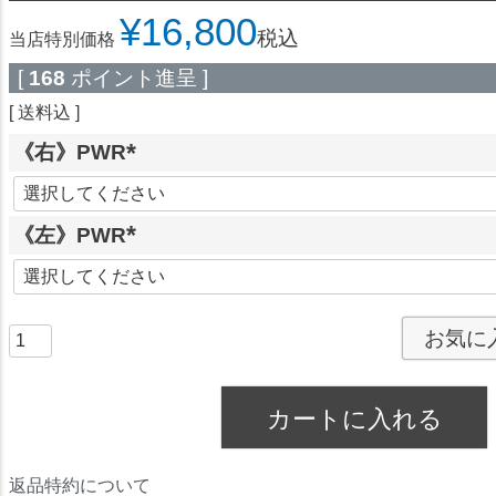
¥
16,800
税込
当店特別価格
[
168
ポイント進呈 ]
送料込
《右》PWR
(
必
《左》PWR
須
)
(
必
須
お気に
)
カートに入れる
返品特約について