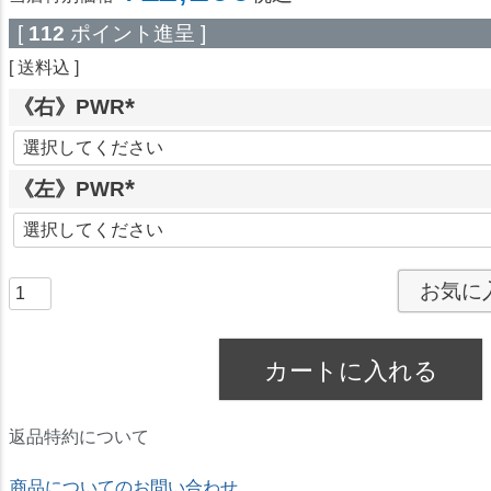
[
112
ポイント進呈 ]
送料込
《右》PWR
(
必
《左》PWR
須
)
(
必
須
お気に
)
カートに入れる
返品特約について
商品についてのお問い合わせ