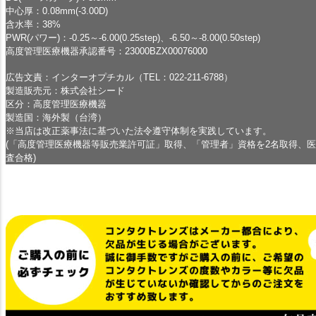
中心厚：0.08mm(-3.00D)
含水率：38%
PWR(パワー)：-0.25～-6.00(0.25step)、-6.50～-8.00(0.50step)
高度管理医療機器承認番号：23000BZX00076000
広告文責：インターオプチカル（TEL：022-211-6788）
製造販売元：株式会社シード
区分：高度管理医療機器
製造国：海外製（台湾）
※当店は改正薬事法に基づいた法令遵守体制を実践しています。
(「高度管理医療機器等販売業許可証」取得、「管理者」資格を2名取得、
査合格)