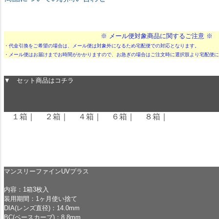
★ドリームコンタクト★
※ メール便対象商品に関するご注意 ※
・代金引換をご希望の場合は、メール便は対象外になるため宅配便での対応となります。
・メール便はお届けまでお時間がかかりますので、お急ぎの場合はご注文時に選択肢より宅配便に
▼ セット商品はコチラ
１箱
｜
２箱
｜
４箱
｜
６箱
｜
８箱
｜
マンスリーファインUVプラス
内容：1箱3枚入
装用期間：1ヶ月使い捨て
DIA(レンズ直径)：14.0mm
BC(ベースカーブ)：8.8mm