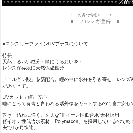
＼＼お得な情報ＧＥＴ！／／
■ メルマガ登録 ■
■マンスリーファインUVプラスについて
特長
天然うるおい成分～瞳にうるおいを～
レンズ保存液に天然保温性分
「アルギン酸」を新配合。瞳の中に水分を引き寄せ、レンズ
があります。
UVカットで瞳に安心
瞳にとって有害と言われる紫外線をカットするので瞳に安心
乾き・汚れに強く、丈夫な”非イオン性低含水”素材採用
低イオン性低含水素材「Polymacon」を採用しているので
夫で1か月快適。