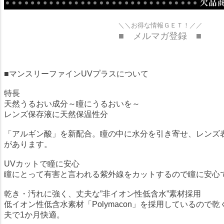
＼＼お得な情報ＧＥＴ！／／
■ メルマガ登録 ■
■マンスリーファインUVプラスについて
特長
天然うるおい成分～瞳にうるおいを～
レンズ保存液に天然保温性分
「アルギン酸」を新配合。瞳の中に水分を引き寄せ、レンズ
があります。
UVカットで瞳に安心
瞳にとって有害と言われる紫外線をカットするので瞳に安心
乾き・汚れに強く、丈夫な”非イオン性低含水”素材採用
低イオン性低含水素材「Polymacon」を採用しているので
夫で1か月快適。