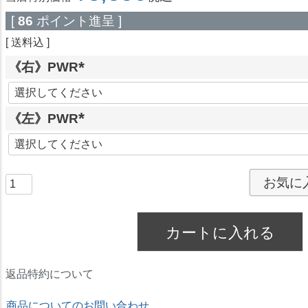
[
86
ポイント進呈 ]
送料込
《右》PWR
(
必
《左》PWR
須
)
(
必
須
お気に
)
カートに入れる
返品特約について
商品についてのお問い合わせ