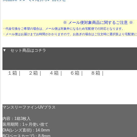
★ドリームコンタクト★
※ メール便対象商品に関するご注意 ※
・代金引換をご希望の場合は、メール便は対象外になるため宅配便での対応となります。
・メール便はお届けまでお時間がかかりますので、お急ぎの場合はご注文時に選択肢より宅配便に
▼ セット商品はコチラ
１箱
｜
２箱
｜
４箱
｜
６箱
｜
８箱
｜
マンスリーファインUVプラス
内容：1箱3枚入
装用期間：1ヶ月使い捨て
DIA(レンズ直径)：14.0mm
BC(ベースカーブ)：8.8mm