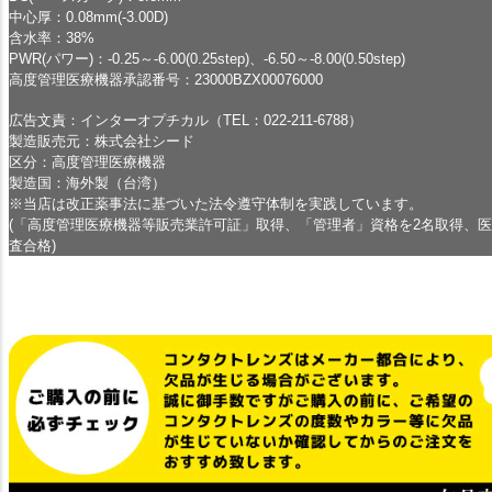
中心厚：0.08mm(-3.00D)
含水率：38%
PWR(パワー)：-0.25～-6.00(0.25step)、-6.50～-8.00(0.50step)
高度管理医療機器承認番号：23000BZX00076000
広告文責：インターオプチカル（TEL：022-211-6788）
製造販売元：株式会社シード
区分：高度管理医療機器
製造国：海外製（台湾）
※当店は改正薬事法に基づいた法令遵守体制を実践しています。
(「高度管理医療機器等販売業許可証」取得、「管理者」資格を2名取得、
査合格)