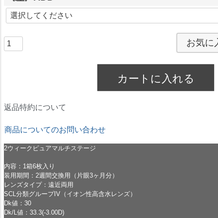
)
(
必
須
お気に
)
カートに入れる
返品特約について
商品についてのお問い合わせ
2ウィークピュアマルチステージ
内容：1箱6枚入り
装用期間：2週間交換用（片眼3ヶ月分）
レンズタイプ：遠近両用
SCL分類グループIV（イオン性高含水レンズ）
Dk値：30
Dk/L値：33.3(-3.00D)