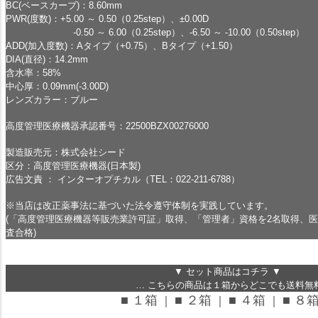
BC(ベースカーブ)：8.60mm
PWR(度数)：+5.00 ～ 0.50（0.25step）、±0.00D
-0.50 ～ 6.00（0.25step）、-6.50 ～ -10.00（0.50step）
ADD(加入度数)：Aタイプ（+0.75）、Bタイプ（+1.50）
DIA(直径)：14.2mm
含水率：58%
中心厚：0.09mm(-3.00D)
レンズカラー：ブルー
高度管理医療機器承認番号：22500BZX00276000
製造販売元：株式会社シード
区分：高度管理医療機器(日本製)
広告文責 ： インターオプチカル（TEL：022-211-6788）
※当店は改正薬事法に基づいた法令遵守体制を実践しています。
(「高度管理医療機器等販売業許可証」取得、「管理者」資格を2名取得、
査合格)
▼ セット商品はコチラ ▼
… こちらの商品は１箱からどこでも送料無料
■ １箱
■ ２箱
■ ４箱
■ ８
｜
｜
｜