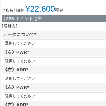
¥
22,600
税込
当店特別価格
[
226
ポイント進呈 ]
送料込
データについて
(
必
《右》PWR
須
)
(
必
《右》ADD
須
)
(
必
《左》PWR
須
)
(
必
《左》ADD
須