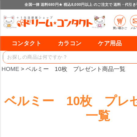
全国一律 送料680円★ 税込8,000円以上 のご注文で 送料・代引
カラー
レッド
ブルー
イエロー
在庫なし商品
在庫なし商品を表示しない
買い物かご
メル
商品番号/JANコード
コンタクト
カラコン
ケア用品
バンドル販売
HOME
ベルミー 10枚 プレゼント商品一覧
予約商品
予約商品のみを表示
ベルミー 10枚 プレ
並び順
一覧
新着順
登録順
価格が安い順
価格が高い順
レビュー順
キーワードヒット順