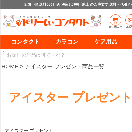
レッド
ブルー
イエロー
全国一律 送料680円★ 税込8,000円以上 のご注文で 送料・代引
在庫なし商品
在庫なし商品を表示しない
商品番号/JANコード
買い物かご
メル
コンタクト
カラコン
ケア用品
バンドル販売
HOME
アイスター プレゼント商品一覧
予約商品
予約商品のみを表示
並び順
アイスター プレゼン
新着順
登録順
価格が安い順
価格が高い順
レビュー順
キーワードヒット順
検索
アイスター プレゼント