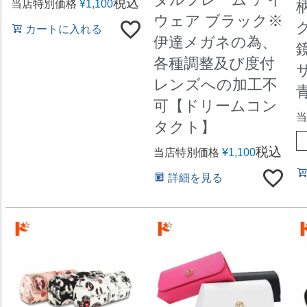
税込
当店特別価格
¥
1,100
ウェア ブラック※
カートに入れる
伊達メガネの為、
各種調整及び度付
レンズへの加工不
可【ドリームコン
当
タクト】
税込
当店特別価格
¥
1,100
詳細を見る