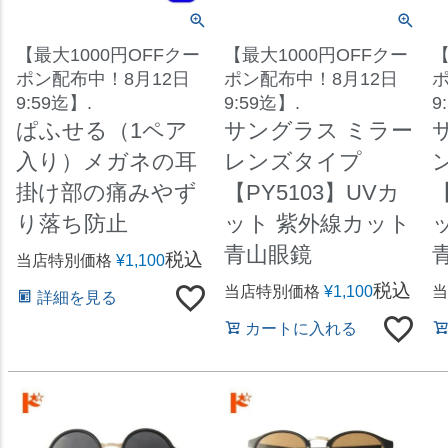
【最大1000円OFFクー
【最大1000円OFFクー
【
ポン配布中！8月12日
ポン配布中！8月12日
ポ
9:59迄】.
9:59迄】.
9
ぱふせる（1ペア
サングラス ミラー
入り）メガネの耳
レンズタイプ
掛け部の痛みやず
【PY5103】UVカ
【
り落ち防止
ット 紫外線カット
青山眼鏡
税込
当店特別価格
¥
1,100
税込
当店特別価格
¥
1,100
当
詳細を見る
カートに入れる