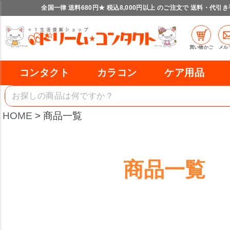
レッド
ブルー
イエロー
全国一律 送料680円★ 税込8,000円以上 のご注文で 送料・代引
在庫なし商品
在庫なし商品を表示しない
商品番号/JANコード
買い物かご
メル
コンタクト
カラコン
ケア用品
バンドル販売
HOME
商品一覧
予約商品
予約商品のみを表示
並び順
商品一覧
新着順
登録順
価格が安い順
価格が高い順
レビュー順
キーワードヒット順
検索