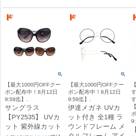
【最大1000円OFFクー
【最大1000円OFFクー
ポン配布中！8月12日
ポン配布中！8月12日
9:59迄】.
9:59迄】.
【
サングラス
伊達メガネ UVカ
ポ
【PY2535】 UVカ
ット付き 全1種 ラ
9
ット 紫外線カット
ウンドフレーム メ
タルフレーム アイ