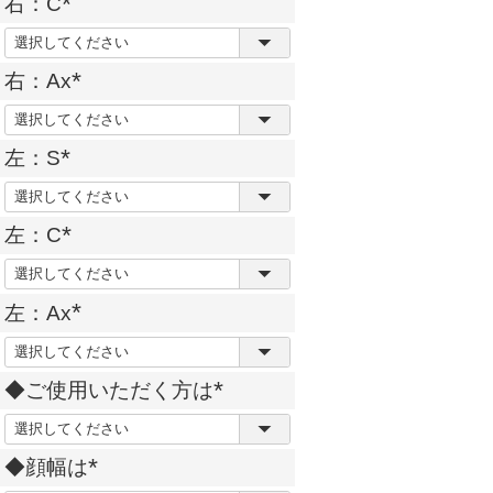
右：C
須
(
)
必
右：Ax
須
(
)
必
左：S
須
(
)
必
左：C
須
(
)
必
左：Ax
須
(
)
必
◆ご使用いただく方は
須
(
)
必
◆顔幅は
須