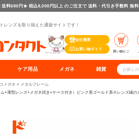
 送料680円★ 税込8,000円以上 のご注文で 送料・代引き手数料 無
トレンズを取り揃えた通販サイトです！
会社概要
お買い物ガイド
買い物かご
ケア用品
メガネ
雑貨
コメガネ
メタルフレーム
フレーム+薄型レンズ+メガネ拭き+ケース付き）ピンク系ゴールド系※レンズ縁