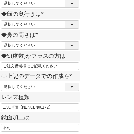
(
)
必
◆顔の奥行きは
須
(
)
必
◆鼻の高さは
須
(
)
必
◆S(度数)がプラスの方は
須
)
◇上記のデータでの作成を
(
必
レンズ種類
須
)
鏡面加工は