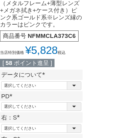
（メタルフレーム+薄型レンズ
+メガネ拭き+ケース付き）ピ
ンク系ゴールド系※レンズ縁の
カラーはピンクです。
商品番号
NFMMCLA373C6
¥
5,828
当店特別価格
税込
[
58
ポイント進呈 ]
データについて
(
必
PD
須
(
)
必
右：S
須
(
)
必