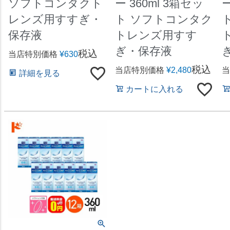
ソフトコンタクト
ー 360ml 3箱セッ
ー
レンズ用すすぎ・
ト ソフトコンタク
保存液
トレンズ用すす
ぎ・保存液
税込
当店特別価格
¥
630
税込
当店特別価格
¥
2,480
当
詳細を見る
カートに入れる