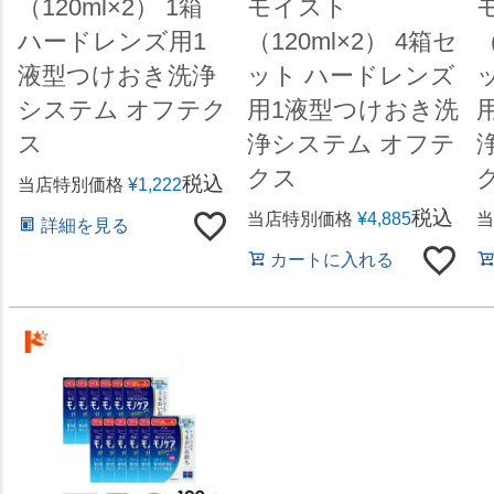
（120ml×2） 1箱
モイスト
ハードレンズ用1
（120ml×2） 4箱セ
（
液型つけおき洗浄
ット ハードレンズ
システム オフテク
用1液型つけおき洗
ス
浄システム オフテ
クス
税込
当店特別価格
¥
1,222
税込
当店特別価格
¥
4,885
当
詳細を見る
カートに入れる